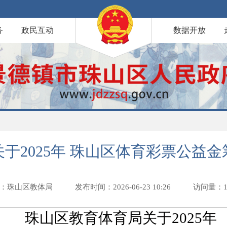
务
政民互动
数据开放
于2025年 珠山区体育彩票公益
：珠山区教体局
发布时间：2026-06-23 10:26
访问量：
珠山区
教育
体育局关于
202
5
年