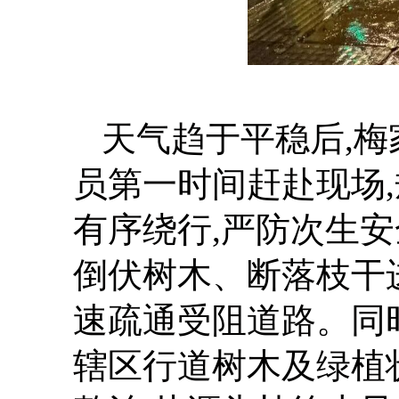
天气趋于平稳后,梅
员第一时间赶赴现场
有序绕行,严防次生
倒伏树木、断落枝干
速疏通受阻道路。同
辖区行道树木及绿植