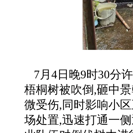
7月4日晚9时30
梧桐树被吹倒,砸中
微受伤,同时影响小
场处置,迅速打通一